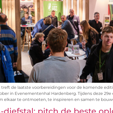
treft de laatste voorbereidingen voor de komende ed
tober in Evenementenhal Hardenberg. Tijdens deze 29e e
 elkaar te ontmoeten, te inspireren en samen te bouw
diefstal: pitch de beste op