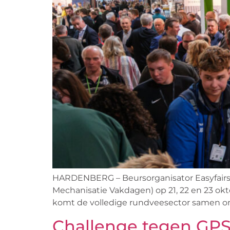
HARDENBERG – Beursorganisator Easyfairs 
Mechanisatie Vakdagen) op 21, 22 en 23 ok
komt de volledige rundveesector samen om
Challenge tegen GPS-