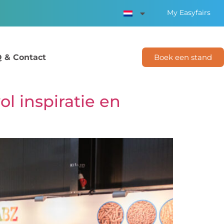
My Easyfairs
 & Contact
Boek een stand
l inspiratie en