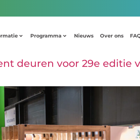
ormatie
Programma
Nieuws
Over ons
FAQ
 deuren voor 29e editie vo