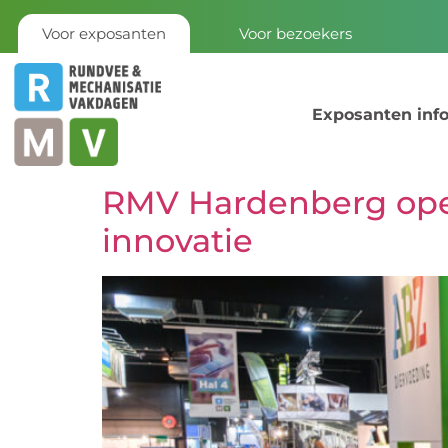
Voor exposanten
Voor bezoekers
Exposanten inf
RMV Hardenberg opent
innovatie