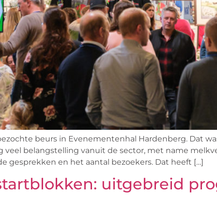
bezochte beurs in Evenementenhal Hardenberg. Dat was d
g veel belangstelling vanuit de sector, met name melkv
de gesprekken en het aantal bezoekers. Dat heeft […]
tartblokken: uitgebreid pr