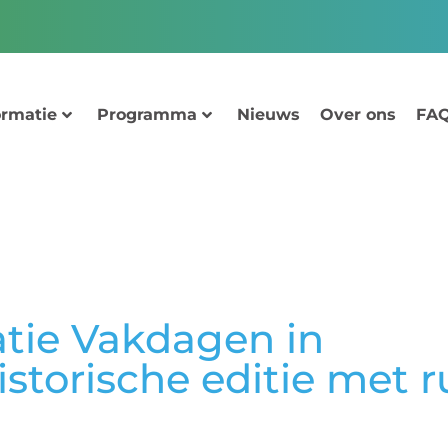
ormatie
Programma
Nieuws
Over ons
FAQ
tie Vakdagen in
storische editie met 