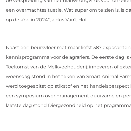
de verspreiding van het blauwtongvirus voor onzekerh
een overmachtssituatie. Wat super om te zien is, is da
op de Koe in 2024”, aldus Van’t Hof.
Naast een beursvloer met maar liefst 387 exposanten
kennisprogramma voor de agrariërs. De eerste dag
Toekomst van de Melkveehouderij: innoveren of exten
woensdag stond in het teken van Smart Animal Farm
werd toegespitst op stikstof en het handelsperspecti
een symposium over management duurzame en perspe
laatste dag stond Diergezondheid op het programma 