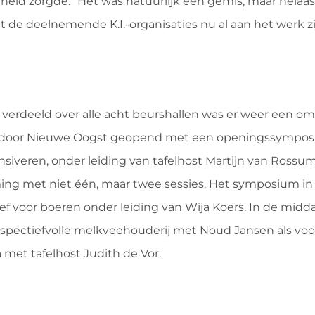
eid zorgde. “Het was natuurlijk een gemis, maar helaas
t de deelnemende K.I.-organisaties nu al aan het werk zi
 verdeeld over alle acht beurshallen was er weer een om
 is door Nieuwe Oogst geopend met een openingssympos
siveren, onder leiding van tafelhost Martijn van Rossum
ing met niet één, maar twee sessies. Het symposium i
ef voor boeren onder leiding van Wija Koers. In de midd
ctiefvolle melkveehouderij met Noud Jansen als voorz
met tafelhost Judith de Vor.