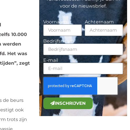
voor de nieuwsbrief.
Voornaam
Achternaam
l
zelfs 10.000
Bedrijfsnaam
en werden
fd. Het was
E-mail
tijden”, zegt
ns de beurs
INSCHRIJVEN
estigt ook
m trots zijn
passie