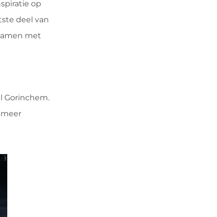
piratie op
tste deel van
 samen met
l Gorinchem.
r meer