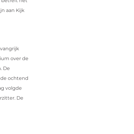
 betreft het
jn aan Kijk
vangrijk
ium over de
. De
n de ochtend
ag volgde
itter. De