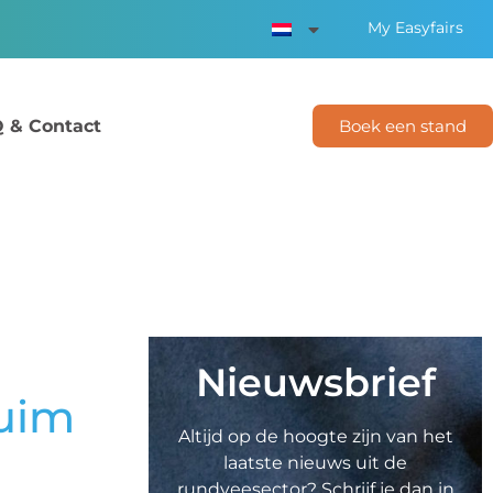
My Easyfairs
 & Contact
Boek een stand
Nieuwsbrief
ruim
Altijd op de hoogte zijn van het
laatste nieuws uit de
rundveesector? Schrijf je dan in