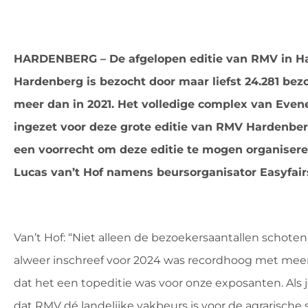
HARDENBERG – De afgelopen editie van RMV in Ha
Hardenberg is bezocht door maar liefst 24.281 bezo
meer dan in 2021. Het volledige complex van Eve
ingezet voor deze grote editie van RMV Hardenber
een voorrecht om deze editie te mogen organiseren 
Lucas van’t Hof namens beursorganisator Easyfair
Van’t Hof: “Niet alleen de bezoekersaantallen schoten
alweer inschreef voor 2024 was recordhoog met mee
dat het een topeditie was voor onze exposanten. Als je
dat RMV dé landelijke vakbeurs is voor de agrarische