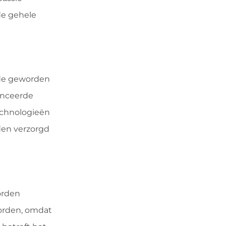
de gehele
ede geworden
vanceerde
echnologieën
den verzorgd
orden
worden, omdat