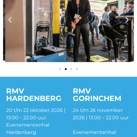
RMV
RMV
HARDENBERG
GORINCHEM
20 t/m 22 oktober 2026 |
24 t/m 26 november
13.00 – 22.00 uur
2026 | 13.00 – 22.00 uur
Evenementenhal
Hardenberg
Evenementenhal