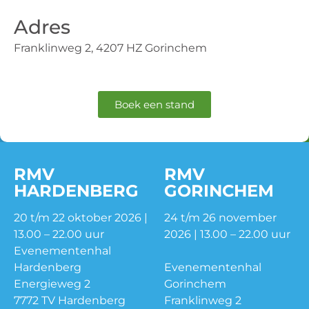
Adres
Franklinweg 2, 4207 HZ Gorinchem
Boek een stand
RMV
RMV
HARDENBERG
GORINCHEM
20 t/m 22 oktober 2026 |
24 t/m 26 november
13.00 – 22.00 uur
2026 | 13.00 – 22.00 uur
Evenementenhal
Hardenberg
Evenementenhal
Energieweg 2
Gorinchem
7772 TV Hardenberg
Franklinweg 2