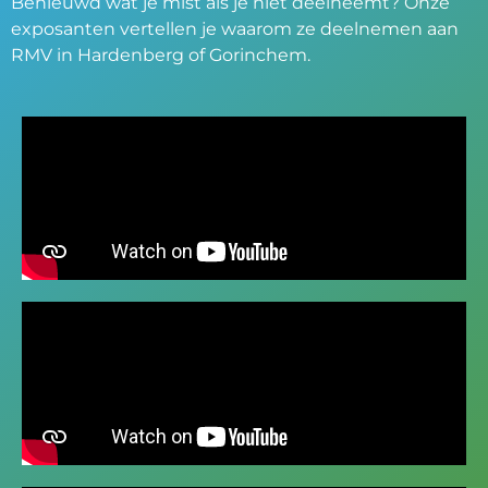
Benieuwd wat je mist als je niet deelneemt? Onze
exposanten vertellen je waarom ze deelnemen aan
RMV in Hardenberg of Gorinchem.