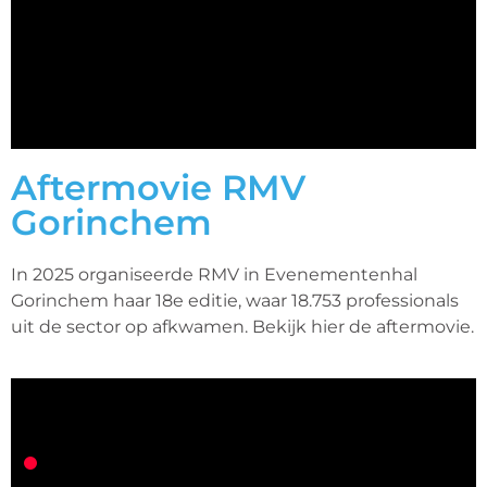
Aftermovie RMV
Gorinchem
In 2025 organiseerde RMV in Evenementenhal
Gorinchem haar 18e editie, waar 18.753 professionals
uit de sector op afkwamen. Bekijk hier de aftermovie.