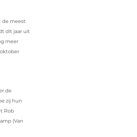
t de meest
dit jaar uit
og meer
 oktober
er de
e zij hun
et Rob
kamp (Van