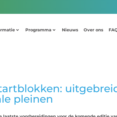
ormatie
Programma
Nieuws
Over ons
FAQ
artblokken: uitgebrei
le pleinen
e laatste voorbereidingen voor de komende editie v