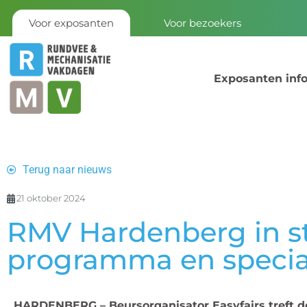
Voor exposanten
Voor bezoekers
Exposanten inf
Terug naar nieuws
21 oktober 2024
RMV Hardenberg in st
programma en specia
HARDENBERG – Beursorganisator Easyfairs treft d