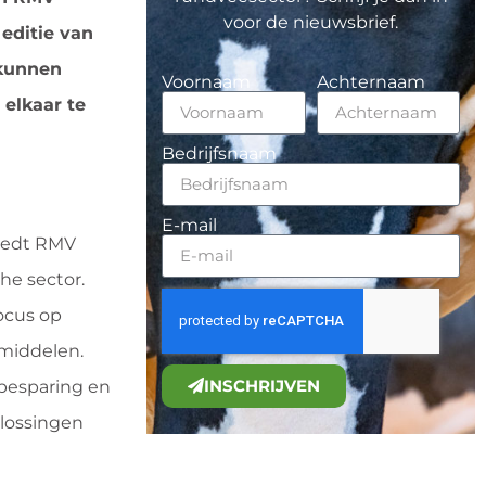
voor de nieuwsbrief.
editie van
 kunnen
Voornaam
Achternaam
elkaar te
Bedrijfsnaam
E-mail
biedt RMV
he sector.
ocus op
 middelen.
INSCHRIJVEN
besparing en
lossingen