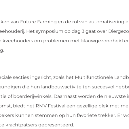
eken van Future Farming en de rol van automatisering 
veehouderij. Het symposium op dag 3 gaat over Diergez
 melkveehouders om problemen met klauwgezondheid e
g.
iale secties ingericht, zoals het Multifunctionele Land
kundigen die hun landbouwactiviteiten succesvol hebb
atie of boerderijwinkels. Daarnaast worden de nieuwste i
omst, biedt het RMV Festival een gezellige plek met me
ezoekers kunnen stemmen op hun favoriete trekker. Er w
te krachtpatsers gepresenteerd.