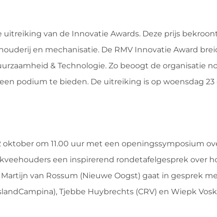
itreiking van de Innovatie Awards. Deze prijs bekroon
uderij en mechanisatie. De RMV Innovatie Award breidt 
urzaamheid & Technologie. Zo beoogt de organisatie n
 een podium te bieden. De uitreiking is op woensdag 23
2 oktober om 11.00 uur met een openingssymposium ov
kveehouders een inspirerend rondetafelgesprek over ho
 Martijn van Rossum (Nieuwe Oogst) gaat in gesprek m
ieslandCampina), Tjebbe Huybrechts (CRV) en Wiepk Vos