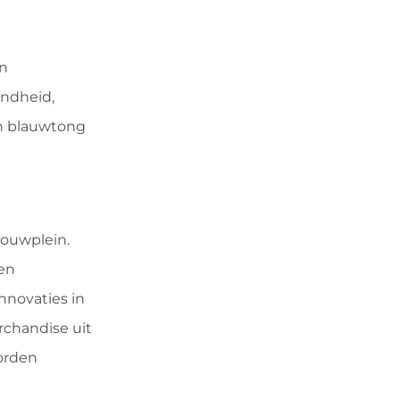
en
ondheid,
n blauwtong
bouwplein.
en
nnovaties in
rchandise uit
orden