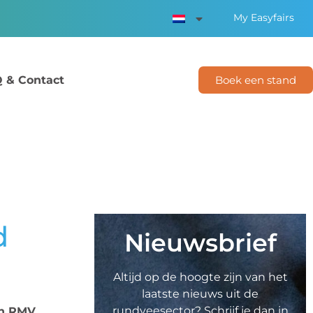
My Easyfairs
 & Contact
Boek een stand
d
Nieuwsbrief
Altijd op de hoogte zijn van het
laatste nieuws uit de
rundveesector? Schrijf je dan in
an RMV