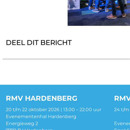
DEEL DIT BERICHT
RMV HARDENBERG
RMV
20 t/m 22 oktober 2026 | 13.00 – 22.00 uur
24 t/m
Evenementenhal Hardenberg
Energieweg 2
Evene