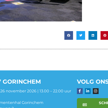
 GORINCHEM
VOLG ONS
 26 november 2026 | 13.00 – 22.00 uur
mentenhal Gorinchem
SCHR