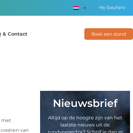
My Easyfairs
 & Contact
Boek een stand
Nieuwsbrief
Altijd op de hoogte zijn van het
, met
laatste nieuws uit de
 creëren van
rundveesector? Schrijf je dan in