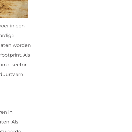
voer in een
ardige
ultaten worden
ootprint. Als
 onze sector
n duurzaam
ren in
ten. Als
antwoorde