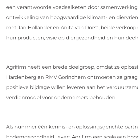
een verantwoorde voedselketen door samenwerking m
ontwikkeling van hoogwaardige klimaat- en diervrien
met Jan Hollander en Anita van Dorst, beide verkoo
hun producten, visie op diergezondheid en hun de
Agrifirm heeft een brede doelgroep, omdat ze oploss
Hardenberg en RMV Gorinchem ontmoeten ze graag led
positieve bijdrage willen leveren aan het verduurzamen
verdienmodel voor ondernemers behouden.
Als nummer één kennis- en oplossingsgerichte partner
bodemgezondheid, levert Agrifirm een scala aan ho