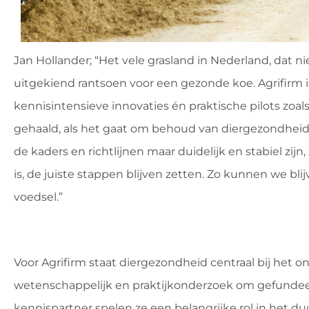
Jan Hollander; “Het vele grasland in Nederland, dat n
uitgekiend rantsoen voor een gezonde koe. Agrifirm 
kennisintensieve innovaties én praktische pilots zoals
gehaald, als het gaat om behoud van diergezondheid e
de kaders en richtlijnen maar duidelijk en stabiel zijn,
is, de juiste stappen blijven zetten. Zo kunnen we bl
voedsel.”
Voor Agrifirm staat diergezondheid centraal bij het 
wetenschappelijk en praktijkonderzoek om gefundeerd
kennispartner spelen ze een belangrijke rol in het 