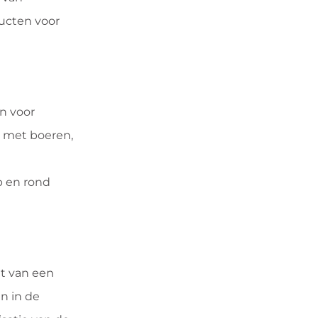
ucten voor
n voor
n met boeren,
p en rond
nt van een
n in de