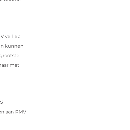
V verliep
ben kunnen
 grootste
maar met
2,
men aan RMV