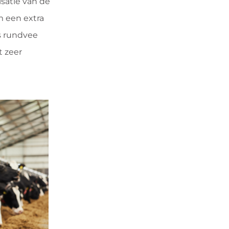
satie van de
m een extra
is rundvee
t zeer