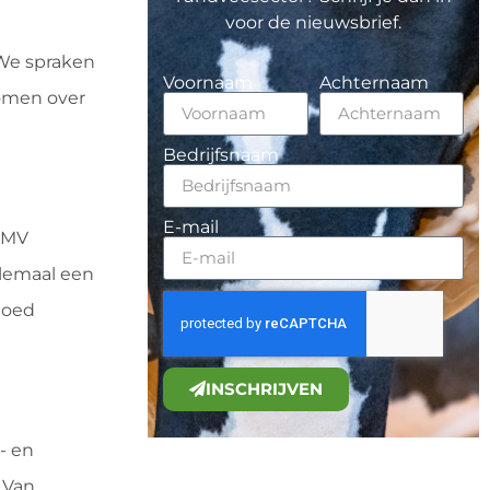
voor de nieuwsbrief.
 We spraken
Voornaam
Achternaam
komen over
Bedrijfsnaam
E-mail
 RMV
llemaal een
 goed
INSCHRIJVEN
- en
 Van