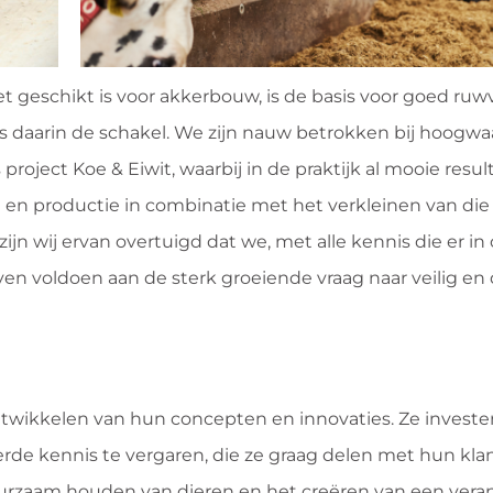
iet geschikt is voor akkerbouw, is de basis voor goed ruw
is daarin de schakel. We zijn nauw betrokken bij hoogwa
 project Koe & Eiwit, waarbij in de praktijk al mooie res
n productie in combinatie met het verkleinen van die f
 zijn wij ervan overtuigd dat we, met alle kennis die er in
ijven voldoen aan de sterk groeiende vraag naar veilig e
ontwikkelen van hun concepten en innovaties. Ze investe
e kennis te vergaren, die ze graag delen met hun klan
duurzaam houden van dieren en het creëren van een ver