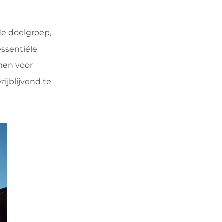
de doelgroep,
ssentiële
men voor
ijblijvend te