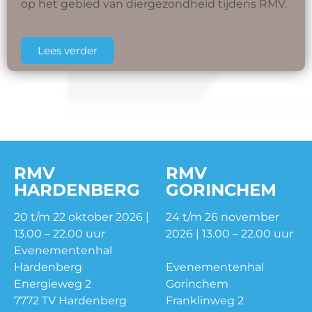
op het gebied van diergezondheid tijdens RMV.
Lees verder
RMV
RMV
HARDENBERG
GORINCHEM
20 t/m 22 oktober 2026 |
24 t/m 26 november
13.00 – 22.00 uur
2026 | 13.00 – 22.00 uur
Evenementenhal
Hardenberg
Evenementenhal
Energieweg 2
Gorinchem
7772 TV Hardenberg
Franklinweg 2