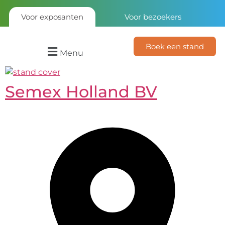
Voor exposanten
Voor bezoekers
Boek een stand
Menu
Semex Holland BV