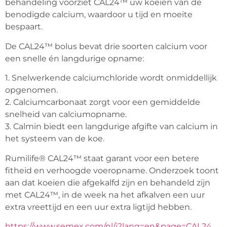
behandeling voorziet CAL24™ uw koeien van de 
benodigde calcium, waardoor u tijd en moeite 
bespaart.
De CAL24™ bolus bevat drie soorten calcium voor 
een snelle én langdurige opname:
1. Snelwerkende calciumchloride wordt onmiddellijk 
opgenomen.
2. Calciumcarbonaat zorgt voor een gemiddelde 
snelheid van calciumopname.
3. Calmin biedt een langdurige afgifte van calcium in 
het systeem van de koe.
Rumilife® CAL24™ staat garant voor een betere 
fitheid en verhoogde voeropname. Onderzoek toont 
aan dat koeien die afgekalfd zijn en behandeld zijn 
met CAL24™, in de week na het afkalven een uur 
extra vreettijd en een uur extra ligtijd hebben.
https://www.semex.com/nl/i?lang=en&page=CAL24