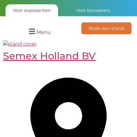
Voor exposanten
Voor bezoekers
Boek een stand
Menu
Semex Holland BV