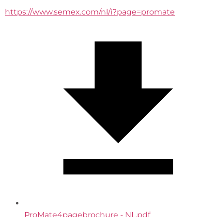
https://www.semex.com/nl/i?page=promate
ProMate4pagebrochure - NL.pdf