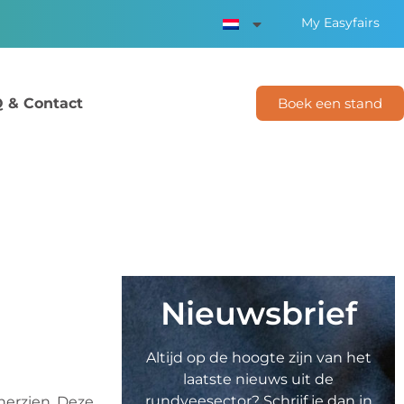
My Easyfairs
 & Contact
Boek een stand
Nieuwsbrief
Altijd op de hoogte zijn van het
laatste nieuws uit de
rundveesector? Schrijf je dan in
herzien. Deze