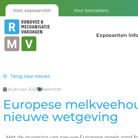
Voor exposanten
Voor bezoekers
Exposanten inf
Terug naar nieuws
24 januari 2025
Toekomst
Europese melkveehoud
nieuwe wetgeving
Met de invoering van nieuwe Europese regels rond fo