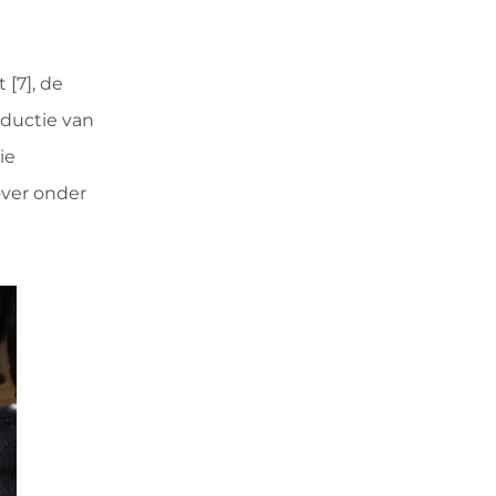
[7], de
eductie van
ie
over onder