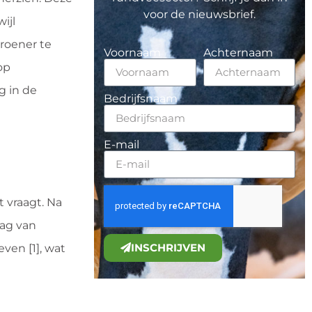
voor de nieuwsbrief.
ijl
roener te
Voornaam
Achternaam
op
g in de
Bedrijfsnaam
E-mail
 vraagt. Na
aag van
INSCHRIJVEN
ven [1], wat