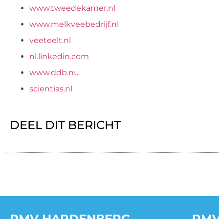
www.tweedekamer.nl
www.melkveebedrijf.nl
veeteelt.nl
nl.linkedin.com
www.ddb.nu
scientias.nl
DEEL DIT BERICHT
RMV HARDENBERG
RMV