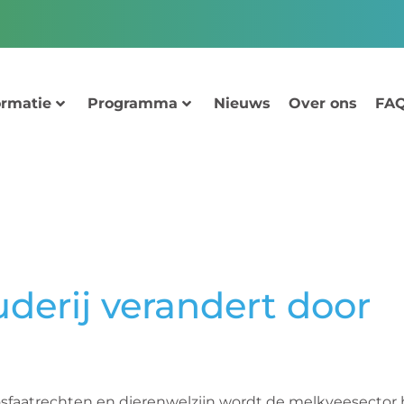
ormatie
Programma
Nieuws
Over ons
FAQ
erij verandert door
sfaatrechten en dierenwelzijn wordt de melkveesector 