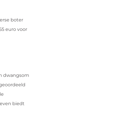
erse boter
55 euro voor
 een dwangsom
 geoordeeld
de
ieven biedt