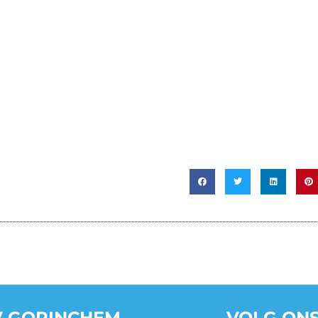
 GORINCHEM
VOLG ONS