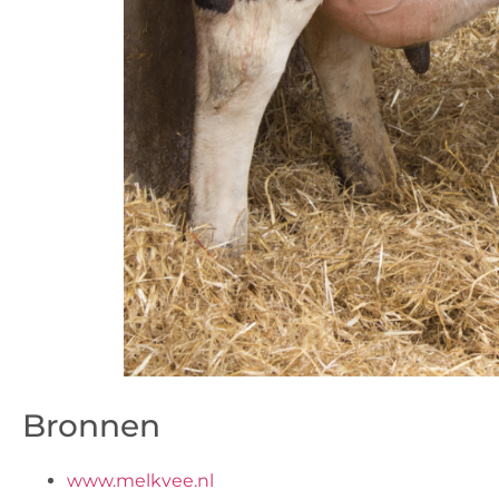
Bronnen
www.melkvee.nl