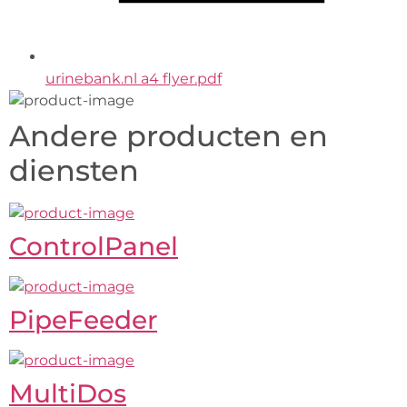
urinebank.nl a4 flyer.pdf
Andere producten en
diensten
ControlPanel
PipeFeeder
MultiDos