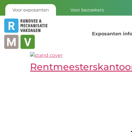
Voor exposanten
Voor bezoekers
Exposanten inf
Rentmeesterskantoo