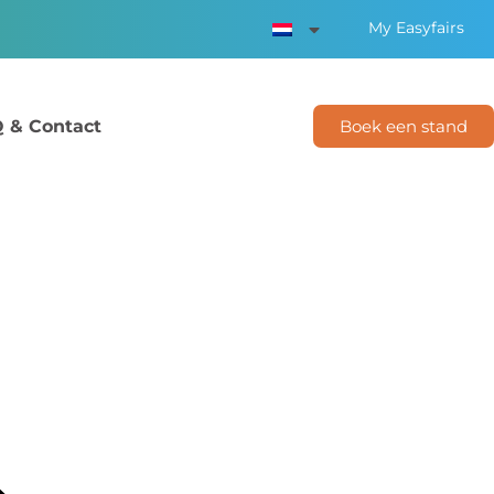
My Easyfairs
 & Contact
Boek een stand