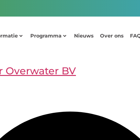
ormatie
Programma
Nieuws
Over ons
FAQ
r Overwater BV