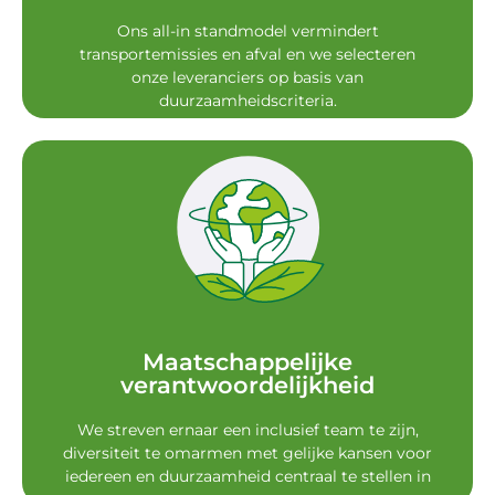
Ons all-in standmodel vermindert
transportemissies en afval en we selecteren
onze leveranciers op basis van
duurzaamheidscriteria.
te presenteren.
aan start-ups om hun baanbrekende innovaties
rondom duurzaamheid. We bieden een platform
Ons kennisprogramma omvat onderwerpen
Maatschappelijke
verantwoordelijkheid
verantwoordelijkheid
Maatschappelijke
We streven ernaar een inclusief team te zijn,
diversiteit te omarmen met gelijke kansen voor
iedereen en duurzaamheid centraal te stellen in