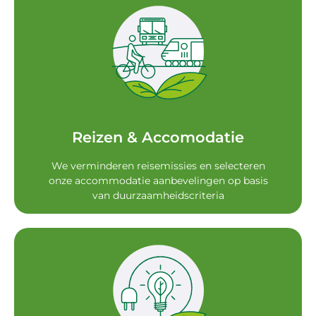
carpoolen aan
van parkeergelegenheid voor fietsen. We raden
elektrische voertuigen. De locatie is voorzien
De locatie is uitgerust met oplaadstations voor
Reizen & Accomodatie
Reizen & Accomodatie
We verminderen reisemissies en selecteren
onze accommodatie aanbevelingen op basis
van duurzaamheidscriteria
cateringpunten.
veganistische opties zijn beschikbaar op de