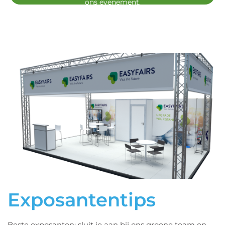
ons evenement.
Exposantentips
Beste exposanten: sluit je aan bij ons groene team en