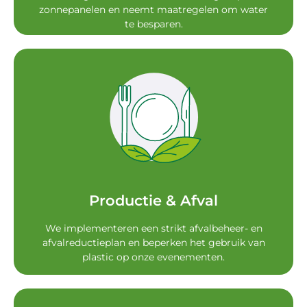
zonnepanelen en neemt maatregelen om water
te besparen.
onze exposanten.
zorgt voor een aanzienlijke papierbesparing bij
evenement. Onze Smart Badge technologie
We gebruiken herbruikbare tapijttegels op het
We sorteren het afval van onze evenementen.
Productie & Afval
Productie & Aval
We implementeren een strikt afvalbeheer- en
afvalreductieplan en beperken het gebruik van
plastic op onze evenementen.