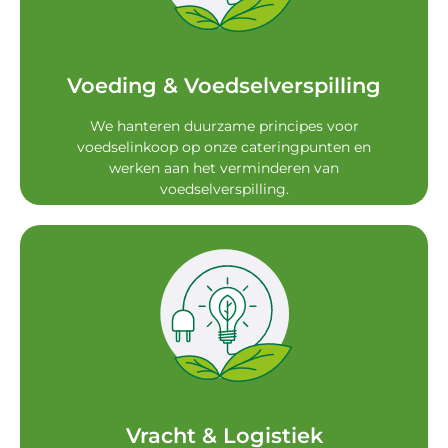
verspilling te verminderen. Vegetarische en
toe te passen op de cateringpunten om
We vragen onze leveranciers om portie controle
Voeding & Voedselverspilling
Voeding & Voedselverspilling
We hanteren duurzame principes voor
voedselinkoop op onze cateringpunten en
werken aan het verminderen van
voedselverspilling.
transportcriteria.
onze leveranciers op basis van duurzame
contracten en offerteaanvragen. We selecteren
We hanteren duurzaamheidscriteria in
Vracht & Logistiek
Vracht & Logistiek