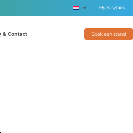
My Easyfairs
 & Contact
Boek een stand