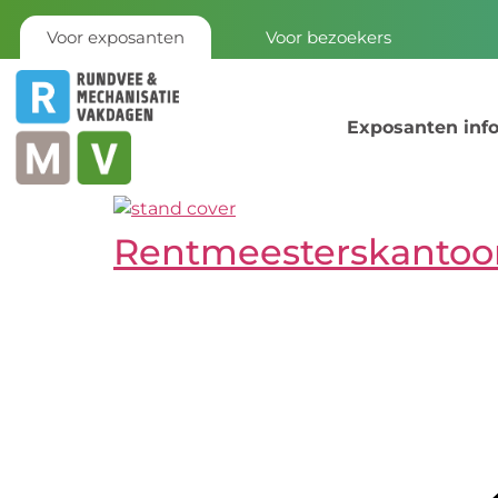
Voor exposanten
Voor bezoekers
Exposanten inf
Rentmeesterskantoo