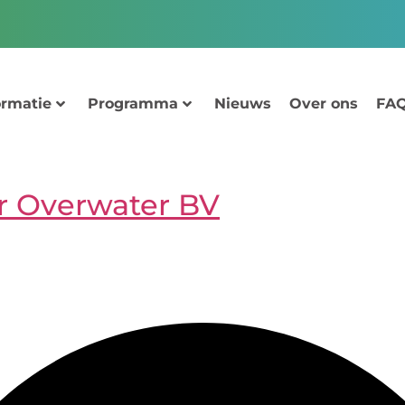
ormatie
Programma
Nieuws
Over ons
FAQ
r Overwater BV