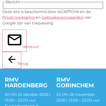
Bericht
Deze site is beschermd door reCAPTCHA en de
Privacyverklaring
en
Gebruiksvoorwaarden
van
Google zijn van toepassing.
Verstuur
Terug
RMV
RMV
HARDENBERG
GORINCHEM
20 t/m 22 oktober 2026 |
24 t/m 26 november
13.00 – 22.00 uur
2026 | 13.00 – 22.00 uur
Evenementenhal