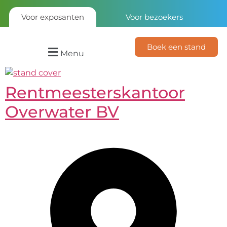
Voor exposanten
Voor bezoekers
Boek een stand
Menu
Rentmeesterskantoor
Overwater BV