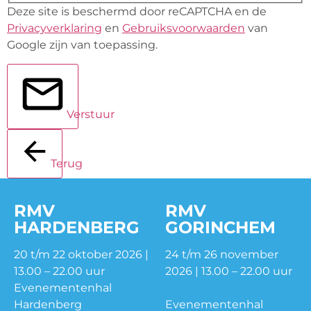
Deze site is beschermd door reCAPTCHA en de
Privacyverklaring
en
Gebruiksvoorwaarden
van
Google zijn van toepassing.
Verstuur
Terug
RMV
RMV
HARDENBERG
GORINCHEM
20 t/m 22 oktober 2026 |
24 t/m 26 november
13.00 – 22.00 uur
2026 | 13.00 – 22.00 uur
Evenementenhal
Hardenberg
Evenementenhal