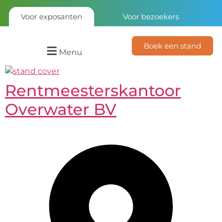
Voor exposanten
Voor bezoekers
Boek een stand
Menu
Rentmeesterskantoor
Overwater BV