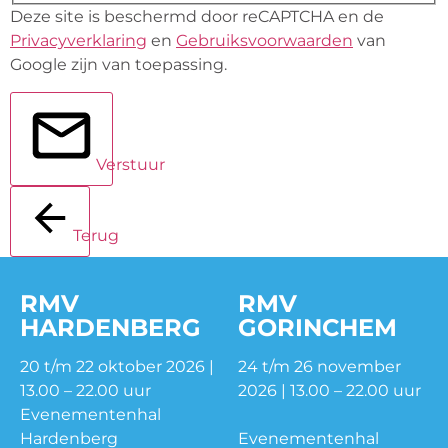
Deze site is beschermd door reCAPTCHA en de
Privacyverklaring
en
Gebruiksvoorwaarden
van
Google zijn van toepassing.
Verstuur
Terug
RMV
RMV
HARDENBERG
GORINCHEM
20 t/m 22 oktober 2026 |
24 t/m 26 november
13.00 – 22.00 uur
2026 | 13.00 – 22.00 uur
Evenementenhal
Hardenberg
Evenementenhal