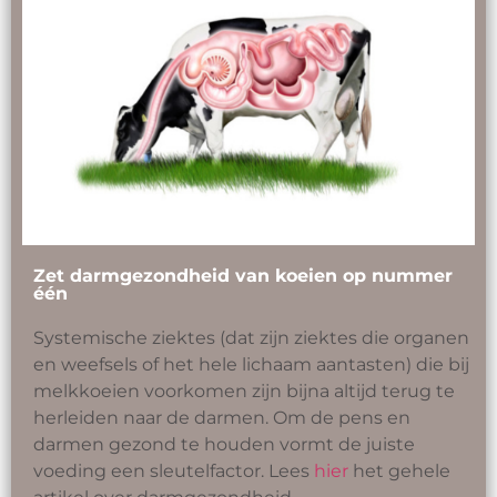
Zet darmgezondheid van koeien op nummer
één
Systemische ziektes (dat zijn ziektes die organen
en weefsels of het hele lichaam aantasten) die bij
melkkoeien voorkomen zijn bijna altijd terug te
herleiden naar de darmen. Om de pens en
darmen gezond te houden vormt de juiste
voeding een sleutelfactor. Lees
hier
het gehele