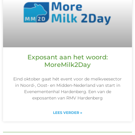
Exposant aan het woord:
MoreMilk2Day
Eind oktober gaat hét event voor de melkveesector
in Noord-, Oost- en Midden-Nederland van start in
Evenementenhal Hardenberg. Een van de
exposanten van RMV Hardenberg
LEES VERDER »