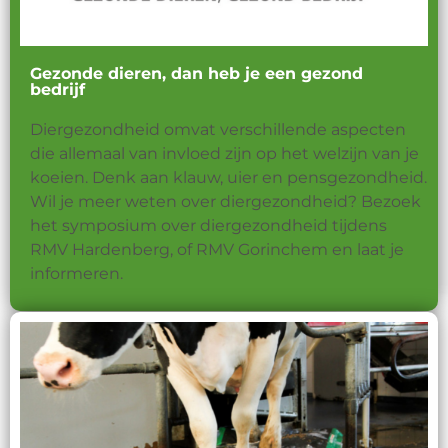
Gezonde dieren, dan heb je een gezond
bedrijf
Diergezondheid omvat verschillende aspecten
die allemaal van invloed zijn op het welzijn van je
koeien. Denk aan klauw, uier en pensgezondheid.
Wil je meer weten over diergezondheid? Bezoek
het symposium over diergezondheid tijdens
RMV Hardenberg, of RMV Gorinchem en laat je
informeren.