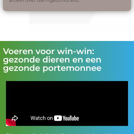
artikel over darmgezondheid.
Voeren voor win-win:
gezonde dieren en een
gezonde portemonnee