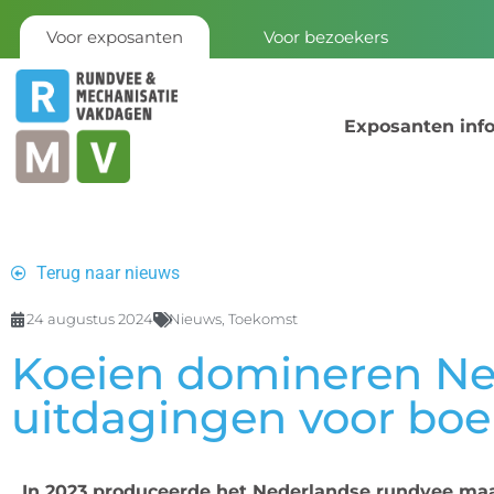
Voor exposanten
Voor bezoekers
Exposanten inf
Terug naar nieuws
24 augustus 2024
Nieuws
,
Toekomst
Koeien domineren Ne
uitdagingen voor boe
In 2023 produceerde het Nederlandse rundvee maar 