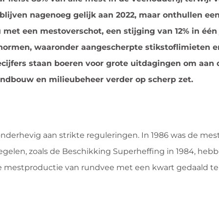
 blijven nagenoeg gelijk aan 2022, maar onthullen ee
et een mestoverschot, een stijging van 12% in één 
normen, waaronder aangescherpte stikstoflimieten e
cijfers staan boeren voor grote uitdagingen om aan
andbouw en milieubeheer verder op scherp zet.
onderhevig aan strikte reguleringen. In 1986 was de me
egelen, zoals de Beschikking Superheffing in 1984, hebb
de mestproductie van rundvee met een kwart gedaald te