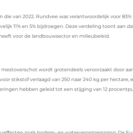
 aan die van 2022. Rundvee was verantwoordelijk voor 83%
velijk 11% en 5% bijdroegen. Deze verdeling toont aan d
s heeft voor de landbouwsector en milieubeleid.
 mestoverschot wordt grotendeels veroorzaakt door a
oor stikstof verlaagd van 250 naar 240 kg per hectare, 
eringen hebben geleid tot een stijging van 12 procentpu
eueffecten zoals bodem- en waterverontreiniging. De E