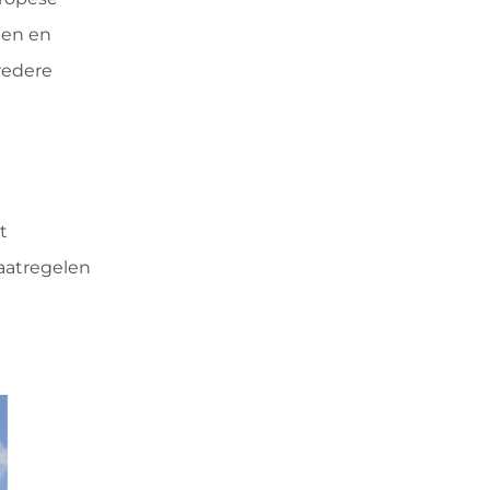
men en
redere
t
aatregelen