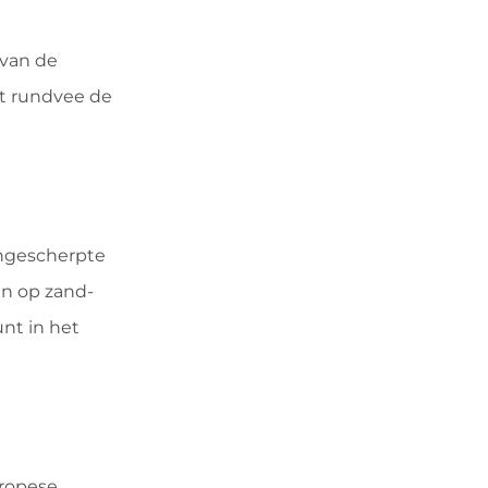
 van de
at rundvee de
angescherpte
en op zand-
nt in het
uropese