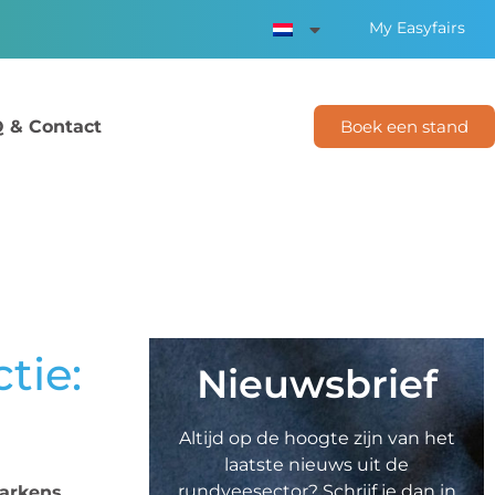
My Easyfairs
 & Contact
Boek een stand
tie:
Nieuwsbrief
Altijd op de hoogte zijn van het
laatste nieuws uit de
rundveesector? Schrijf je dan in
varkens