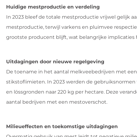
Huidige mestproductie en verdeling
In 2023 bleef de totale mestproductie vrijwel gelijk
mestproductie, terwijl varkens en pluimvee respectie
grootste producent blijft, wat belangrijke implicatie
Uitdagingen door nieuwe regelgeving
De toename in het aantal melkveebedrijven met een
stikstoflimieten. In 2023 werden de gebruiksnormen v
en lössgronden naar 220 kg per hectare. Deze verand
aantal bedrijven met een mestoverschot.
Milieueffecten en toekomstige uitdagingen
Overmatig gebruik van mest leidt tot negatieve mili