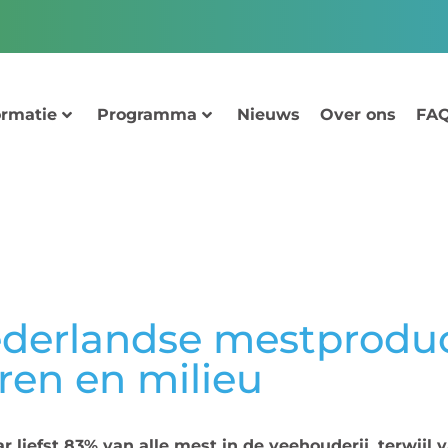
ormatie
Programma
Nieuws
Over ons
FAQ
derlandse mestproduc
ren en milieu
liefst 83% van alle mest in de veehouderij, terwijl 