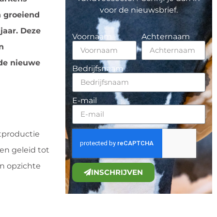
voor de nieuwsbrief.
n groeiend
jaar. Deze
Voornaam
Achternaam
n
 de nieuwe
Bedrijfsnaam
E-mail
stproductie
en geleid tot
n opzichte
INSCHRIJVEN