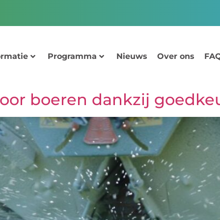
ormatie
Programma
Nieuws
Over ons
FAQ
 voor boeren dankzij goedk