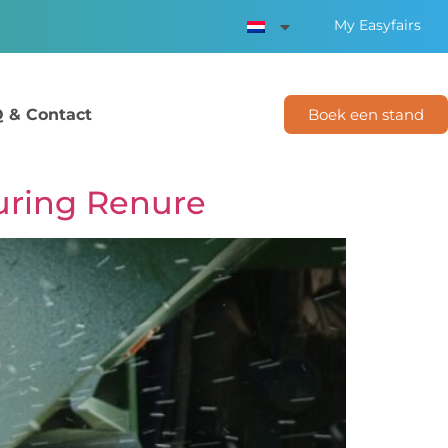
My Easyfairs
 & Contact
Boek een stand
euring Renure