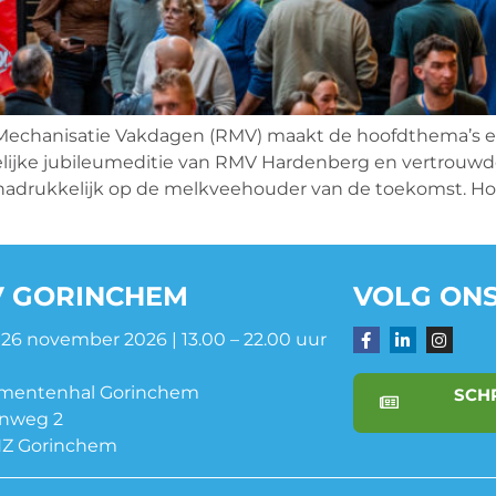
anisatie Vakdagen (RMV) maakt de hoofdthema’s en
telijke jubileumeditie van RMV Hardenberg en vertrouw
nadrukkelijk op de melkveehouder van de toekomst. Hoo
 GORINCHEM
VOLG ONS
 26 november 2026 | 13.00 – 22.00 uur
mentenhal Gorinchem
SCHR
inweg 2
HZ Gorinchem