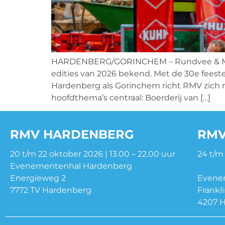
HARDENBERG/GORINCHEM – Rundvee & Mech
edities van 2026 bekend. Met de 30e fees
Hardenberg als Gorinchem richt RMV zich 
hoofdthema’s centraal: Boerderij van […]
RMV HARDENBERG
RMV
20 t/m 22 oktober 2026 | 13.00 – 22.00 uur
24 t/m
Evenementenhal Hardenberg
Energieweg 2
Evene
7772 TV Hardenberg
Frankl
4207 