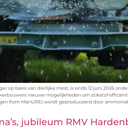
 op basis van dierlijke mest, is sinds 12 juni 2026 on
kerbouwers nieuwe mogelijkheden om stikstof efficiën
ogen from ManURE) wordt geproduceerd door ammoniak u
a’s, jubileum RMV Hardenb