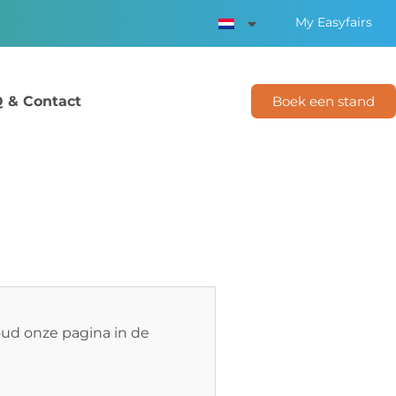
My Easyfairs
 & Contact
Boek een stand
oud onze pagina in de