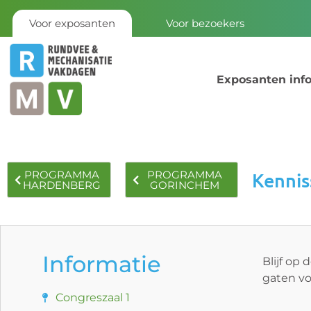
Voor exposanten
Voor bezoekers
Exposanten inf
Kennis
PROGRAMMA
PROGRAMMA
HARDENBERG
GORINCHEM
Informatie
Blijf op
gaten vo
Congreszaal 1