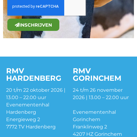
INSCHRIJVEN
RMV
RMV
HARDENBERG
GORINCHEM
20 t/m 22 oktober 2026 |
24 t/m 26 november
13.00 – 22.00 uur
2026 | 13.00 – 22.00 uur
Evenementenhal
Hardenberg
Evenementenhal
Energieweg 2
Gorinchem
7772 TV Hardenberg
Franklinweg 2
4207 HZ Gorinchem