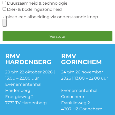
Duurzaamheid & technologie
Dier- & bodemgezondheid
Upload een afbeelding via onderstaande knop
Verstuur
RMV
RMV
HARDENBERG
GORINCHEM
20 t/m 22 oktober 2026 |
24 t/m 26 november
13.00 – 22.00 uur
2026 | 13.00 – 22.00 uur
Evenementenhal
Hardenberg
Evenementenhal
Energieweg 2
Gorinchem
7772 TV Hardenberg
Franklinweg 2
4207 HZ Gorinchem