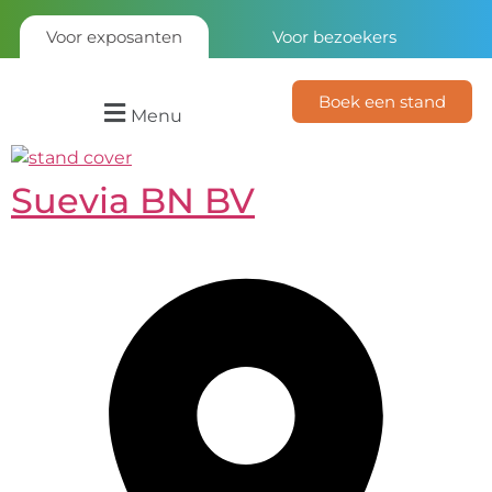
Voor exposanten
Voor bezoekers
Boek een stand
Menu
Suevia BN BV