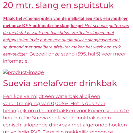
20 mtr. slang en spuitstuk
𝐌𝐚𝐚𝐤 𝐡𝐞𝐭 𝐬𝐜𝐡𝐨𝐨𝐧𝐬𝐩𝐮𝐢𝐭𝐞𝐧 𝐯𝐚𝐧 𝐝𝐞 𝐦𝐞𝐥𝐤𝐬𝐭𝐚𝐥 𝐞𝐞𝐧 𝐬𝐭𝐮𝐤 𝐞𝐞𝐧𝐯𝐨𝐮𝐝𝐢𝐠𝐞𝐫
𝐦𝐞𝐭 𝐨𝐧𝐳𝐞 𝐑𝐕𝐒 𝐚𝐮𝐭𝐨𝐦𝐚𝐭𝐢𝐬𝐜𝐡𝐞 𝐬𝐥𝐚𝐧𝐠𝐡𝐚𝐬𝐩𝐞𝐥 𝘏𝘦𝘵 𝘴𝘤𝘩𝘰𝘰𝘯𝘴𝘱𝘶𝘪𝘵𝘦𝘯 𝘷𝘢𝘯
𝘥𝘦 𝘮𝘦𝘭𝘬𝘴𝘵𝘢𝘭 𝘪𝘴 𝘷𝘢𝘢𝘬 𝘦𝘦𝘯 𝘩𝘢𝘢𝘴𝘵𝘬𝘭𝘶𝘴. 𝘝𝘦𝘳𝘵𝘪𝘤𝘢𝘭𝘦 𝘴𝘭𝘢𝘯𝘨𝘦𝘯 𝘮𝘦𝘵
𝘬𝘯𝘪𝘫𝘱𝘱𝘪𝘴𝘵𝘰𝘭𝘦𝘯 𝘪𝘯 𝘥𝘦 𝘱𝘶𝘵 𝘦𝘯 𝘦𝘦𝘯 𝑎𝑢𝑡𝑜𝑚𝑎𝑡𝑖𝑠𝑐ℎ𝑒 𝘴𝘭𝘢𝘯𝘨𝘩𝘢𝘴𝘱𝘦𝘭 𝘮𝘦𝘵
𝘴𝘱𝘶𝘪𝘵𝘮𝘰𝘯𝘥 𝘮𝘦𝘵 𝘥𝘳𝘢𝘢𝘪𝘣𝘢𝘳𝘦 𝘢𝘧𝘴𝘭𝘶𝘪𝘵𝘦𝘳 𝘮𝘢𝘬𝘦𝘯 𝘩𝘦𝘵 𝘸𝘦𝘳𝘬 𝘦𝘦𝘯 𝘴𝘵𝘶𝘬
𝘦𝘦𝘯𝘷𝘰𝘶𝘥𝘪𝘨𝘦𝘳. Bezoek onze stand (595, hal 5) voor meer
informatie.
Suevia snelafvoer drinkbak
Een koe vermijdt een waterbak al bij een
verontreiniging van 0,005%. Het is dus zeer
belangrijk om de drinkbakken voor koeien schoon te
houden. De Suevia snelafvoer drinkbak is een
conisch, aflopende drinkbak met afgeronde hoeken
uit volledig RVS. Deze zijn makkelijk schoon te