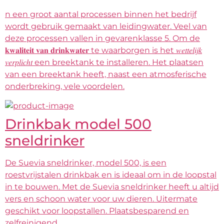
n een groot aantal processen binnen het bedrijf
wordt gebruik gemaakt van leidingwater. Veel van
deze processen vallen in gevarenklasse 5. Om de
𝐤𝐰𝐚𝐥𝐢𝐭𝐞𝐢𝐭 𝐯𝐚𝐧 𝐝𝐫𝐢𝐧𝐤𝐰𝐚𝐭𝐞𝐫 te waarborgen is het 𝑤𝑒𝑡𝑡𝑒𝑙𝑖𝑗𝑘
𝑣𝑒𝑟𝑝𝑙𝑖𝑐ℎ𝑡 een breektank te installeren. Het plaatsen
van een breektank heeft, naast een atmosferische
onderbreking, vele voordelen.
Drinkbak model 500
sneldrinker
De Suevia sneldrinker, model 500, is een
roestvrijstalen drinkbak en is ideaal om in de loopstal
in te bouwen. Met de Suevia sneldrinker heeft u altijd
vers en schoon water voor uw dieren. Uitermate
geschikt voor loopstallen. Plaatsbesparend en
zelfreinigend.