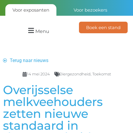
Voor exposanten
Voor bezoekers
Boek een stand
Menu
Terug naar nieuws
14 mei 2024
Diergezondheid
,
Toekomst
Overijsselse
melkveehouders
zetten nieuwe
standaard in