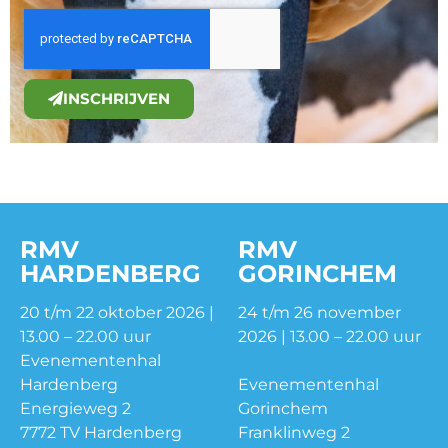
INSCHRIJVEN
RMV
RMV
HARDENBERG
GORINCHEM
20 t/m 22 oktober 2026 |
24 t/m 26 november
13.00 – 22.00 uur
2026 | 13.00 – 22.00 uur
Evenementenhal
Hardenberg
Evenementenhal
Energieweg 2
Gorinchem
7772 TV Hardenberg
Franklinweg 2