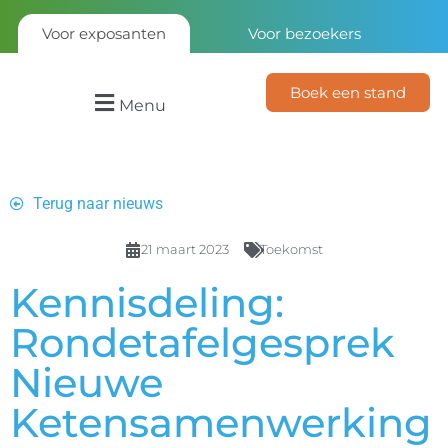
Voor exposanten
Voor bezoekers
Boek een stand
Menu
Terug naar nieuws
21 maart 2023
Toekomst
Kennisdeling:
Rondetafelgesprek
Nieuwe
Ketensamenwerking​