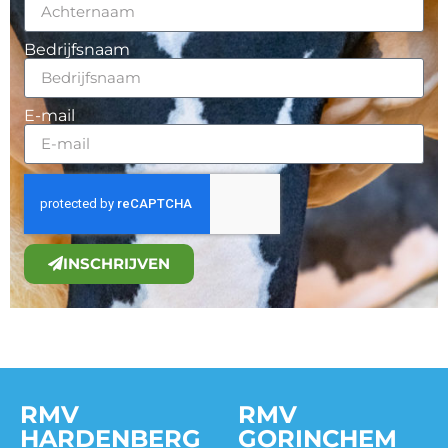
Bedrijfsnaam
E-mail
INSCHRIJVEN
RMV
RMV
HARDENBERG
GORINCHEM