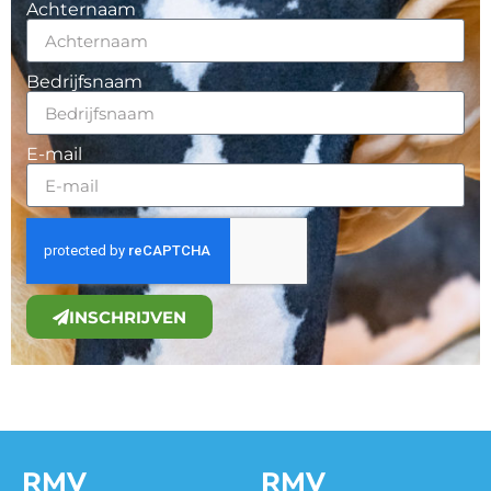
Achternaam
Bedrijfsnaam
E-mail
INSCHRIJVEN
RMV
RMV