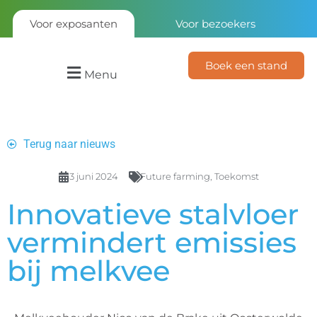
Voor exposanten
Voor bezoekers
Boek een stand
Menu
Terug naar nieuws
3 juni 2024
Future farming
,
Toekomst
Innovatieve stalvloer
vermindert emissies
bij melkvee