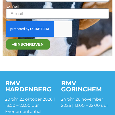
E-mail
INSCHRIJVEN
RMV
RMV
HARDENBERG
GORINCHEM
20 t/m 22 oktober 2026 |
24 t/m 26 november
13.00 – 22.00 uur
2026 | 13.00 – 22.00 uur
Evenementenhal