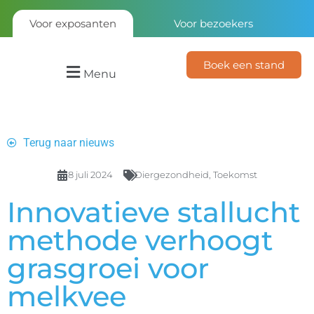
Voor exposanten
Voor bezoekers
Boek een stand
Menu
Terug naar nieuws
8 juli 2024
Diergezondheid
,
Toekomst
Innovatieve stallucht
methode verhoogt
grasgroei voor
melkvee