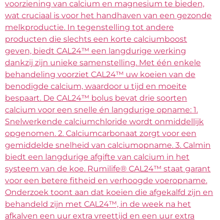
voorziening van calcium en magnesium te bieden,
wat cruciaal is voor het handhaven van een gezonde
melkproductie. In tegenstelling tot andere
producten die slechts een korte calciumboost
geven, biedt CAL24™ een langdurige werking
dankzij zijn unieke samenstelling. Met één enkele
behandeling voorziet CAL24™ uw koeien van de
benodigde calcium, waardoor u tijd en moeite
bespaart. De CAL24™ bolus bevat drie soorten
calcium voor een snelle én langdurige opname: 1.
Snelwerkende calciumchloride wordt onmiddellijk
opgenomen. 2. Calciumcarbonaat zorgt voor een
gemiddelde snelheid van calciumopname. 3. Calmin
biedt een langdurige afgifte van calcium in het
systeem van de koe. Rumilife® CAL24™ staat garant
voor een betere fitheid en verhoogde voeropname.
Onderzoek toont aan dat koeien die afgekalfd zijn en
behandeld zijn met CAL24™, in de week na het
afkalven een uur extra vreettijd en een uur extra