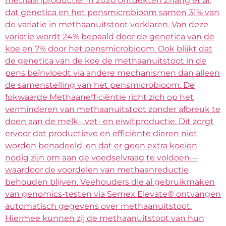
methaanproductie. In 2020 ontdekten Zhang et al.
dat genetica en het pensmicrobioom samen 31% van
de variatie in methaanuitstoot verklaren. Van deze
variatie wordt 24% bepaald door de genetica van de
koe en 7% door het pensmicrobioom. Ook blijkt dat
de genetica van de koe de methaanuitstoot in de
pens beïnvloedt via andere mechanismen dan alleen
de samenstelling van het pensmicrobioom. De
fokwaarde Methaanefficiëntie richt zich op het
verminderen van methaanuitstoot zonder afbreuk te
doen aan de melk-, vet- en eiwitproductie. Dit zorgt
ervoor dat productieve en efficiënte dieren niet
worden benadeeld, en dat er geen extra koeien
nodig zijn om aan de voedselvraag te voldoen—
waardoor de voordelen van methaanreductie
behouden blijven. Veehouders die al gebruikmaken
van genomics-testen via Semex Elevate® ontvangen
automatisch gegevens over methaanuitstoot.
Hiermee kunnen zij de methaanuitstoot van hun