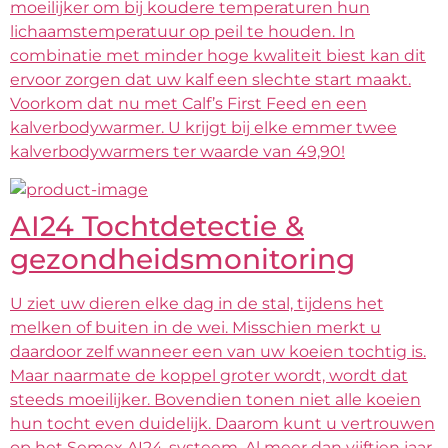
moeilijker om bij koudere temperaturen hun
lichaamstemperatuur op peil te houden. In
combinatie met minder hoge kwaliteit biest kan dit
ervoor zorgen dat uw kalf een slechte start maakt.
Voorkom dat nu met Calf’s First Feed en een
kalverbodywarmer. U krijgt bij elke emmer twee
kalverbodywarmers ter waarde van 49,90!
AI24 Tochtdetectie &
gezondheidsmonitoring
U ziet uw dieren elke dag in de stal, tijdens het
melken of buiten in de wei. Misschien merkt u
daardoor zelf wanneer een van uw koeien tochtig is.
Maar naarmate de koppel groter wordt, wordt dat
steeds moeilijker. Bovendien tonen niet alle koeien
hun tocht even duidelijk. Daarom kunt u vertrouwen
op het Semex AI24-systeem. Al meer dan vijftien jaar