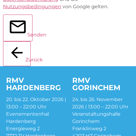
Nutzungsbedingungen
von Google gelten.
Senden
Zurück
RMV
RMV
HARDENBERG
GORINCHEM
20. bis 22. Oktober 2026 |
24. bis 26. November
13:00 – 22:00 Uhr
2026 | 13:00 – 22:00 Uhr
Evenementenhal
Veranstaltungshalle
Hardenberg
Gorinchem
Energieweg 2
Franklinweg 2
7772 TV Hardenberg
4207 HZ Gorinchem