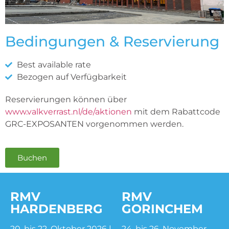
Bedingungen & Reservierung
Best available rate
Bezogen auf Verfügbarkeit
Reservierungen können über
www.valkverrast.nl/de/aktionen
mit dem Rabattcode
GRC-EXPOSANTEN vorgenommen werden.
Buchen
RMV
RMV
HARDENBERG
GORINCHEM
20. bis 22. Oktober 2026 |
24. bis 26. November