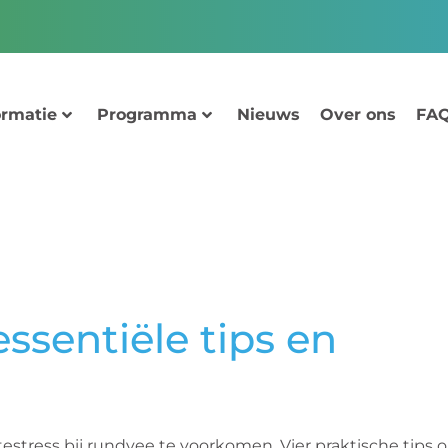
ormatie
Programma
Nieuws
Over ons
FAQ
ssentiële tips en
estress bij rundvee te voorkomen. Vier praktische tips o