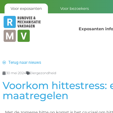
Voor exposanten
Voor bezoekers
Exposanten inf
Terug naar nieuws
30 mei 2024
Diergezondheid
Voorkom hittestress: e
maatregelen
Met de zomerse hitte op komst is het cruciaal om hitt