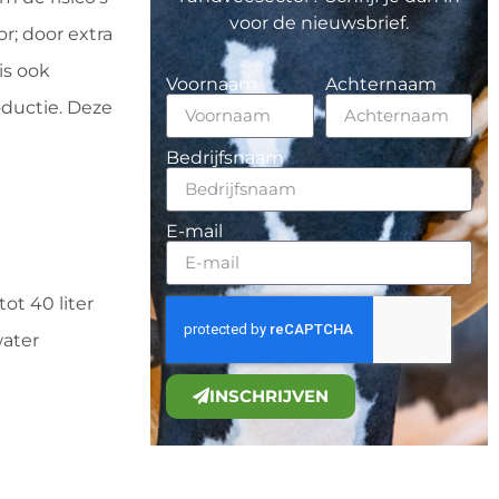
voor de nieuwsbrief.
r; door extra
is ook
Voornaam
Achternaam
ductie. Deze
Bedrijfsnaam
E-mail
ot 40 liter
water
INSCHRIJVEN