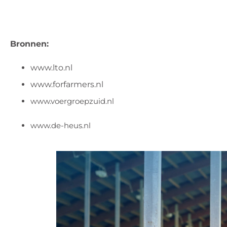
Bronnen:
www.lto.nl
www.forfarmers.nl
www.voergroepzuid.nl
www.de-heus.nl