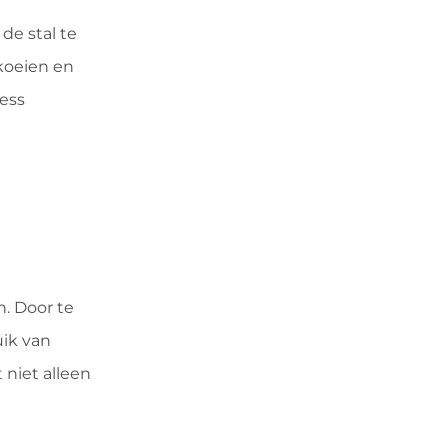
de stal te
koeien en
ress
. Door te
ik van
 niet alleen