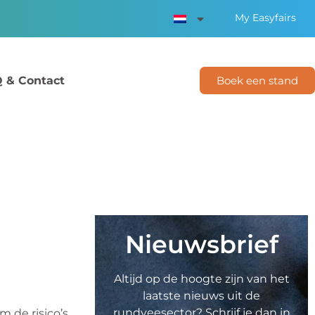
My Easyfairs
 & Contact
Boek een stand
Nieuwsbrief
Altijd op de hoogte zijn van het
laatste nieuws uit de
rundveesector? Schrijf je dan in
m de risico’s