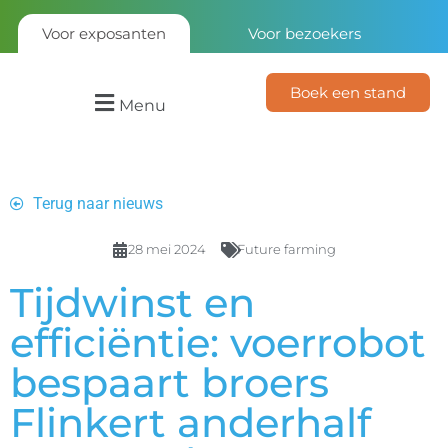
Voor exposanten
Voor bezoekers
Boek een stand
Menu
Terug naar nieuws
28 mei 2024
Future farming
Tijdwinst en
efficiëntie: voerrobot
bespaart broers
Flinkert anderhalf