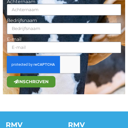
Achternaam
Bedrijfsnaam
E-mail
INSCHRIJVEN
RMV
RMV