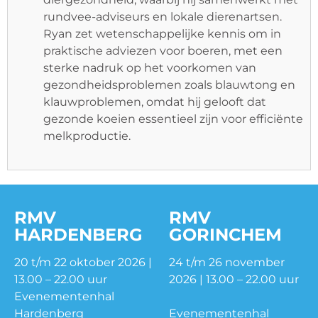
rundvee-adviseurs en lokale dierenartsen.
Ryan zet wetenschappelijke kennis om in
praktische adviezen voor boeren, met een
sterke nadruk op het voorkomen van
gezondheidsproblemen zoals blauwtong en
klauwproblemen, omdat hij gelooft dat
gezonde koeien essentieel zijn voor efficiënte
melkproductie.
RMV
RMV
HARDENBERG
GORINCHEM
20 t/m 22 oktober 2026 |
24 t/m 26 november
13.00 – 22.00 uur
2026 | 13.00 – 22.00 uur
Evenementenhal
Hardenberg
Evenementenhal