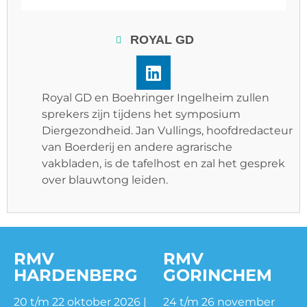
ROYAL GD
Royal GD en Boehringer Ingelheim zullen
sprekers zijn tijdens het symposium
Diergezondheid. Jan Vullings, hoofdredacteur
van Boerderij en andere agrarische
vakbladen, is de tafelhost en zal het gesprek
over blauwtong leiden.
RMV
RMV
HARDENBERG
GORINCHEM
20 t/m 22 oktober 2026 |
24 t/m 26 november