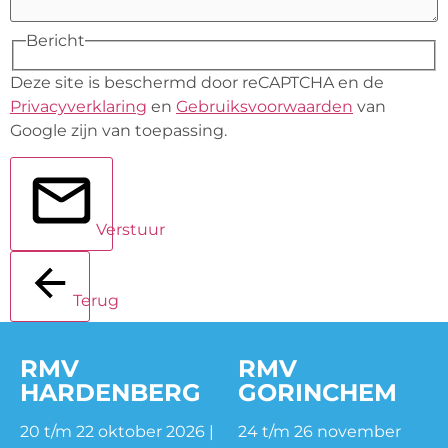
Bericht
Deze site is beschermd door reCAPTCHA en de
Privacyverklaring
en
Gebruiksvoorwaarden
van
Google zijn van toepassing.
Verstuur
Terug
RMV
RMV
HARDENBERG
GORINCHEM
20 t/m 22 oktober 2026 |
24 t/m 26 november