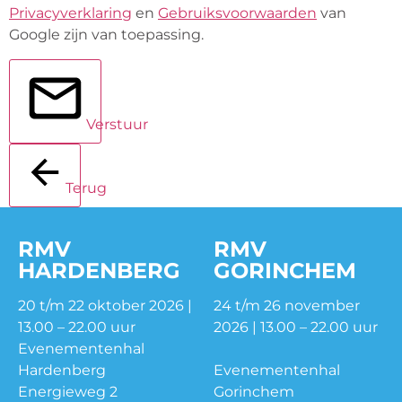
Privacyverklaring
en
Gebruiksvoorwaarden
van
Google zijn van toepassing.
Verstuur
Terug
RMV
RMV
HARDENBERG
GORINCHEM
20 t/m 22 oktober 2026 |
24 t/m 26 november
13.00 – 22.00 uur
2026 | 13.00 – 22.00 uur
Evenementenhal
Hardenberg
Evenementenhal
Energieweg 2
Gorinchem