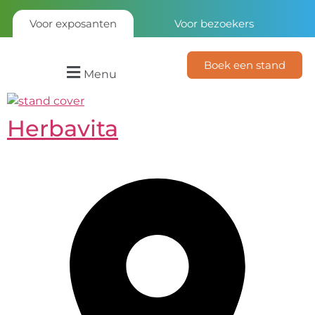
Voor exposanten
Voor bezoekers
Boek een stand
Menu
Herbavita