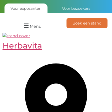
Voor exposanten
Voor bezoekers
Boek een stand
Menu
Herbavita