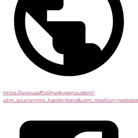
https://www.aaff.nl/melkveehouderij?
utm_source=rmv_hardenberg&utm_medium=website