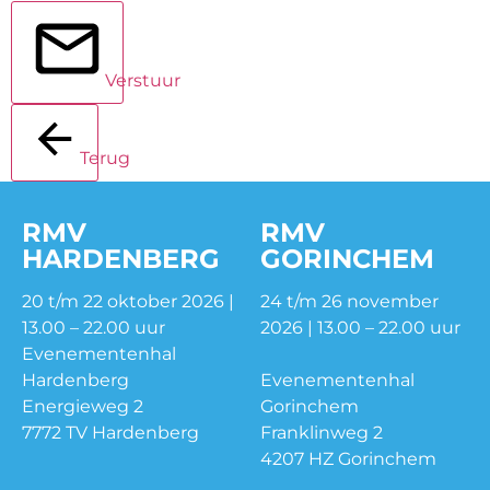
Verstuur
Terug
RMV
RMV
HARDENBERG
GORINCHEM
20 t/m 22 oktober 2026 |
24 t/m 26 november
13.00 – 22.00 uur
2026 | 13.00 – 22.00 uur
Evenementenhal
Hardenberg
Evenementenhal
Energieweg 2
Gorinchem
7772 TV Hardenberg
Franklinweg 2
4207 HZ Gorinchem