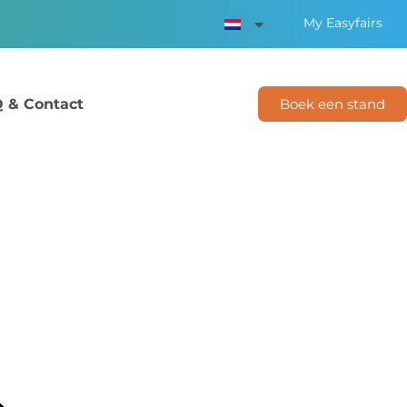
My Easyfairs
 & Contact
Boek een stand