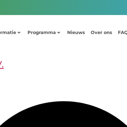
ormatie
Programma
Nieuws
Over ons
FAQ
.