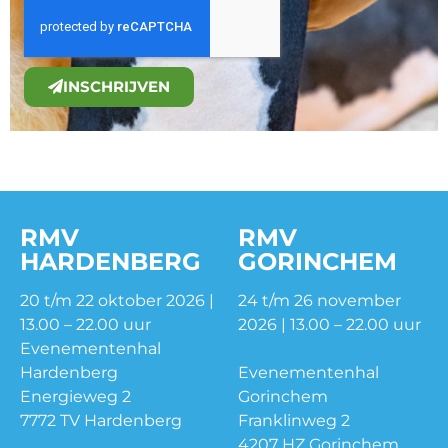
INSCHRIJVEN
RMV
RMV
HARDENBERG
GORINCHEM
20 t/m 22 oktober 2026 |
24 t/m 26 november
13.00 – 22.00 uur
2026 | 13.00 – 22.00 uur
Evenementenhal
Hardenberg
Evenementenhal
Energieweg 2
Gorinchem
7772 TV Hardenberg
Franklinweg 2
4207 HZ Gorinchem