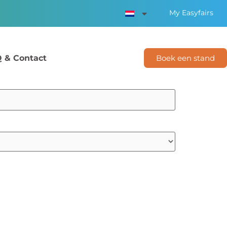
My Easyfairs
 & Contact
Boek een stand