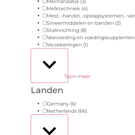
Mechanisatie
(3)
Melktechniek
(4)
Mest, -handel, -opslagsystemen, -v
Smeermiddelen en banden
(2)
Stalinrichting
(8)
Veevoeding en voedingssuppleme
Verzekeringen
(1)
Toon meer
Landen
Germany
(6)
Netherlands
(66)