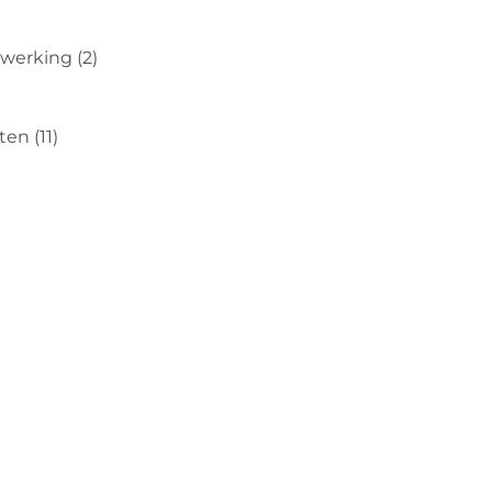
erwerking
(2)
nten
(11)