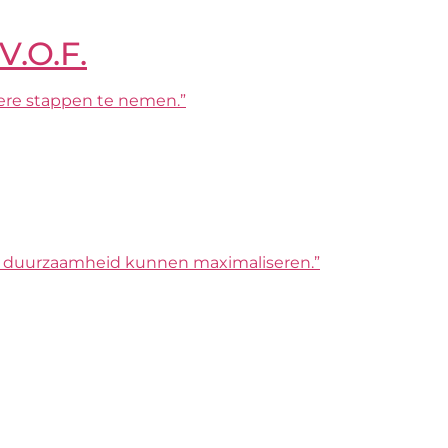
V.O.F.
ere stappen te nemen.”
e we duurzaamheid kunnen maximaliseren.”