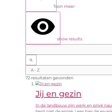
Toon meer
show results
72 resultaten gevonden
Jij en gezin
In de landbouw zijn werk en privé nauw
bent niet de enige. Lees hier de erva