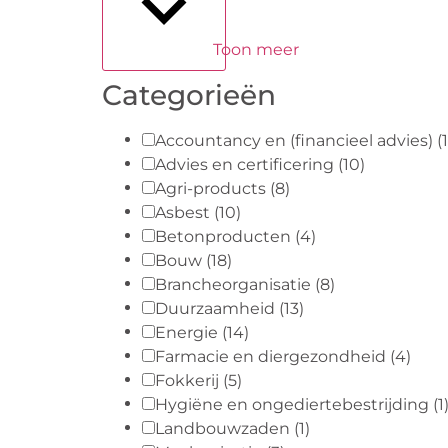
Toon meer
Categorieën
Accountancy en (financieel advies)
(
Advies en certificering
(10)
Agri-products
(8)
Asbest
(10)
Betonproducten
(4)
Bouw
(18)
Brancheorganisatie
(8)
Duurzaamheid
(13)
Energie
(14)
Farmacie en diergezondheid
(4)
Fokkerij
(5)
Hygiëne en ongediertebestrijding
(1
Landbouwzaden
(1)