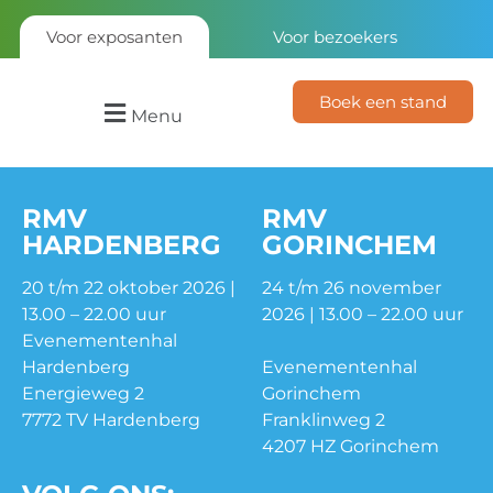
Voor exposanten
Voor bezoekers
Boek een stand
Menu
RMV
RMV
HARDENBERG
GORINCHEM
20 t/m 22 oktober 2026 |
24 t/m 26 november
13.00 – 22.00 uur
2026 | 13.00 – 22.00 uur
Evenementenhal
Hardenberg
Evenementenhal
Energieweg 2
Gorinchem
7772 TV Hardenberg
Franklinweg 2
4207 HZ Gorinchem