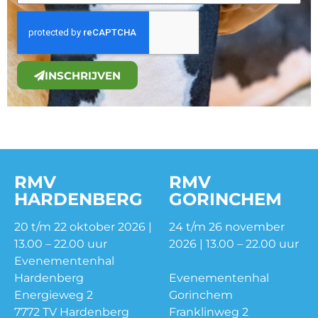
INSCHRIJVEN
RMV
RMV
HARDENBERG
GORINCHEM
20 t/m 22 oktober 2026 |
24 t/m 26 november
13.00 – 22.00 uur
2026 | 13.00 – 22.00 uur
Evenementenhal
Hardenberg
Evenementenhal
Energieweg 2
Gorinchem
7772 TV Hardenberg
Franklinweg 2