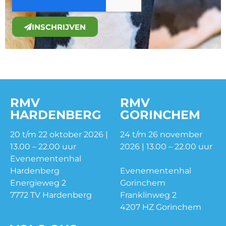
INSCHRIJVEN
RMV
RMV
HARDENBERG
GORINCHEM
20 t/m 22 oktober 2026 |
24 t/m 26 november
13.00 – 22.00 uur
2026 | 13.00 – 22.00 uur
Evenementenhal
Hardenberg
Evenementenhal
Energieweg 2
Gorinchem
7772 TV Hardenberg
Franklinweg 2
4207 HZ Gorinchem