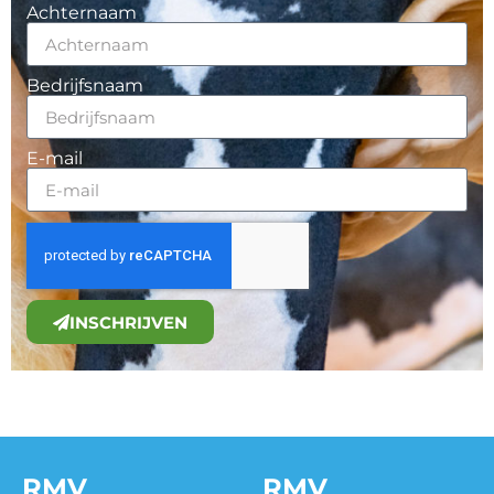
Achternaam
Bedrijfsnaam
E-mail
INSCHRIJVEN
RMV
RMV