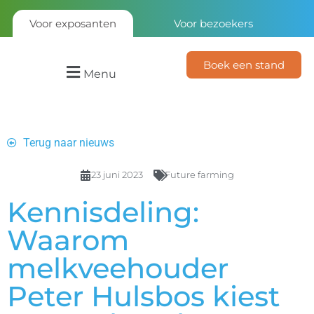
Voor exposanten
Voor bezoekers
Boek een stand
Menu
Terug naar nieuws
23 juni 2023
Future farming
Kennisdeling:
Waarom
melkveehouder
Peter Hulsbos kiest